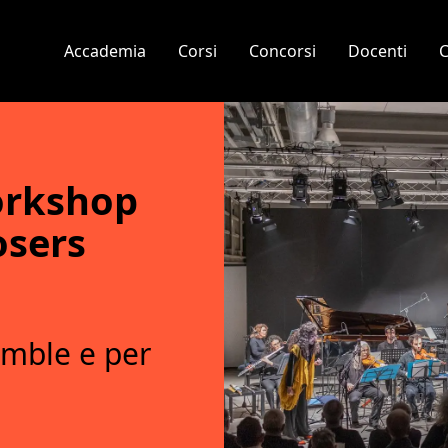
Accademia
Corsi
Concorsi
Docenti
C
orkshop
osers
mble e per