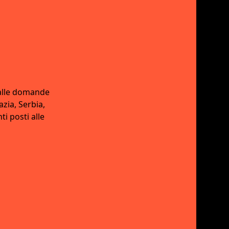
 alle domande
zia, Serbia,
i posti alle